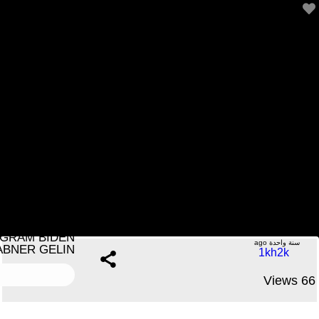
MOVÉ NOUVEL – AMPIL AYISYEN PWAL DÉPOTÉ
NAN 30 JOU – TRUMP ÉLIMINÉ PWOGRAM BIDEN
NAN – ABNER GELIN
.....No Comments