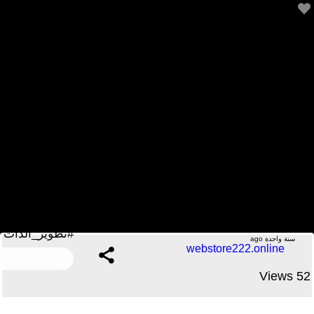
نصائح للمدرسين للبدء فى تعلم اساسيات البرمجة
#تطوير_الذات #برمجة #شغل #محمد_جاويش #business
.....No Comments