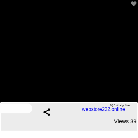
{خمسة برمجة} (13) لغات برمجة الذكاء الاصطناعي 🤔🤔
.....No Comments