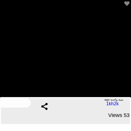
برشلونة جنن العالم بسبب فخ التسللات😂 #مباريات
.....No Comments